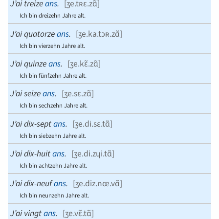
J’ai trei
ze
a
ns
.
[
ʒe.tʀɛ.zɑ̃
]
Ich bin dreizehn Jahre alt.
J’ai quator
ze
a
ns
.
[
ʒe.ka.tɔʀ.zɑ̃
]
Ich bin vierzehn Jahre alt.
J’ai quin
ze
a
ns
.
[
ʒe.kɛ̃.zɑ̃
]
Ich bin fünfzehn Jahre alt.
J’ai sei
ze
a
ns
.
[
ʒe.sɛ.zɑ̃
]
Ich bin sechzehn Jahre alt.
J’ai dix-sep
t
a
ns
.
[
ʒe.di.sɛ.tɑ̃
]
Ich bin siebzehn Jahre alt.
J’ai dix-hui
t
a
ns
.
[
ʒe.di.zɥi.tɑ̃
]
Ich bin achtzehn Jahre alt.
J’ai dix-neu
f
a
ns
.
[
ʒe.diz.nœ.vɑ̃
]
Ich bin neunzehn Jahre alt.
J’ai ving
t
a
ns
.
[
ʒe.vɛ̃.tɑ̃
]