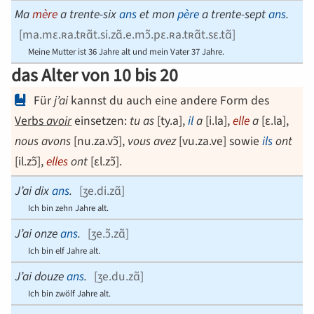
Ma
mè
re
a
trente-si
x
a
ns
et mon
pè
re
a
trente-sep
t
a
ns
.
[
ma.mɛ.ʀa.tʀɑ̃t.si.zɑ̃.e.mɔ̃.pɛ.ʀa.tʀɑ̃t.sɛ.tɑ̃
]
Meine Mutter ist 36 Jahre alt und mein Vater 37 Jahre.
das Alter von 10 bis 20
Für
j’ai
kannst du auch eine andere Form des
Verbs
avoir
einsetzen:
tu as
[
ty.a
],
i
l
a
[
i.la
],
e
lle
a
[
ɛ.la
],
nou
s a
vons
[
nu.za.vɔ̃
],
vou
s a
vez
[
vu.za.ve
] sowie
il
s
on
t
[
il.zɔ̃
],
elle
s
on
t
[
ɛl.zɔ̃
].
J’ai di
x
a
ns
.
[
ʒe.di.zɑ̃
]
Ich bin zehn Jahre alt.
J’ai on
ze
a
ns
.
[
ʒe.ɔ̃.zɑ̃
]
Ich bin elf Jahre alt.
J’ai dou
ze
a
ns
.
[
ʒe.du.zɑ̃
]
Ich bin zwölf Jahre alt.