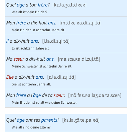
Que
l
âge
a
ton
frère
?
[
kɛ.la.ʒa.tɔ̃.fʀɛʀ
]
Wie alt ist dein Bruder?
Mon
frè
re
a
dix-hui
t
a
ns
.
[
mɔ̃.fʀɛ.ʀa.di.zɥi.tɑ̃
]
Mein Bruder ist achtzehn Jahre alt.
I
l
a
dix-hui
t
a
ns
.
[
i.la.di.zɥi.tɑ̃
]
Er ist achtzehn Jahre alt.
Ma
sœu
r
a
dix-hui
t
a
ns
.
[
ma.sœ.ʀa.di.zɥi.tɑ̃
]
Meine Schwester ist achtzehn Jahre alt.
E
lle
a
dix-hui
t
a
ns
.
[
ɛ.la.di.zɥi.tɑ̃
]
Sie ist achtzehn Jahre alt.
Mon
frè
re
a
l’
âge
de ta
sœur
.
[
mɔ̃.fʀɛ.ʀa.laʒ.də.ta.sœʀ
]
Mein Bruder ist so alt wie deine Schwester.
Que
l
â
ge
ont tes
parents
?
[
kɛ.la.ʒɔ̃.te.pa.ʀɑ̃
]
Wie alt sind deine Eltern?