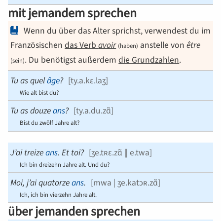
mit jemandem sprechen
Wenn du über das Alter sprichst, verwendest du im
Französischen
das Verb
avoir
anstelle von
être
(haben)
. Du benötigst außerdem
die Grundzahlen
.
(sein)
Tu as que
l
â
ge
?
[
ty.a.kɛ.laʒ
]
Wie alt bist du?
Tu as dou
ze
a
ns
?
[
ty.a.du.zɑ̃
]
Bist du zwölf Jahre alt?
J’ai trei
ze
a
ns
. Et toi?
[
ʒe.tʀɛ.zɑ̃ ‖ e.twa
]
Ich bin dreizehn Jahre alt. Und du?
Moi, j’ai quator
ze
a
ns
.
[
mwa | ʒe.katɔʀ.zɑ̃
]
Ich, ich bin vierzehn Jahre alt.
über jemanden sprechen