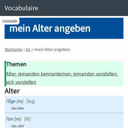
Vocabulaire
Fotoquelle
mein Alter angeben
Startseite
»
A1
»
mein Alter angeben
Themen
Alter
jemanden kennenlernen
jemanden vorstellen
sich vorstellen
Alter
l’
âge
(
m
)
[
laʒ
]
das Alter
l’
an
(
m
)
[
lɑ̃
]
das Jahr