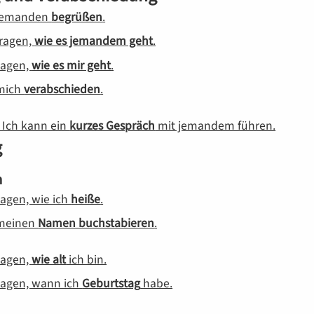
 jemanden
begrüßen
.
fragen,
wie es jemandem geht
.
sagen,
wie es mir geht
.
 mich
verabschieden
.
: Ich kann ein
kurzes Gespräch
mit jemandem führen.
g
n
sagen, wie ich
heiße
.
 meinen
Namen buchstabieren
.
sagen,
wie alt
ich bin.
sagen, wann ich
Geburtstag
habe.