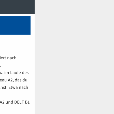
iert nach
.
w. im Laufe des
veau
A2
, das du
chst. Etwa nach
A2
und
DELF
B1