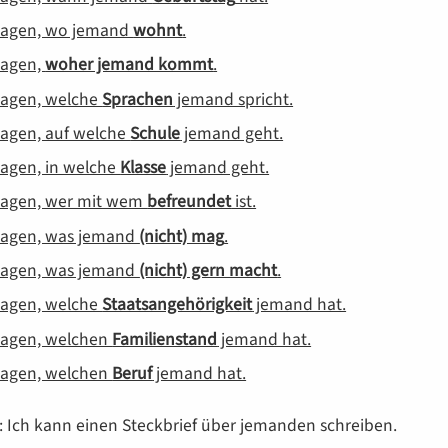
sagen, wo jemand
wohnt
.
sagen,
woher jemand kommt
.
sagen, welche
Sprachen
jemand spricht.
sagen, auf welche
Schule
jemand geht.
sagen, in welche
Klasse
jemand geht.
sagen, wer mit wem
befreundet
ist.
sagen, was jemand
(nicht) mag
.
sagen, was jemand
(nicht) gern macht
.
sagen, welche
Staatsangehörigkeit
jemand hat.
sagen, welchen
Familienstand
jemand hat.
sagen, welchen
Beruf
jemand hat.
: Ich kann einen Steckbrief über jemanden schreiben.