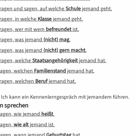
fragen und sagen, auf welche
Schule
jemand geht.
fragen, in welche
Klasse
jemand geht.
fragen, wer mit wem
befreundet
ist.
fragen, was jemand
(nicht) mag
.
fragen, was jemand
(nicht) gern macht
.
fragen, welche
Staatsangehörigkeit
jemand hat.
sagen, welchen
Familienstand
jemand hat.
fragen, welchen
Beruf
jemand hat.
: Ich kann ein Kennenlerngespräch mit jemandem führen.
n sprechen
sagen, wie jemand
heißt
.
sagen,
wie alt
jemand ist.
 sagen, wann jemand
Geburtstag
hat.