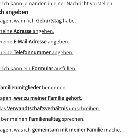
: Ich kann jemanden in einer Nachricht vorstellen.
ch angeben
sagen, wann ich
Geburtstag
habe.
 meine
Adresse
angeben.
 meine
E-Mail-Adresse
angeben.
 meine
Telefonnummer
angeben.
: Ich kann ein
Formular
ausfüllen.
Familienmitglieder
benennen.
sagen,
wer zu meiner Familie gehört
.
das
Verwandtschaftsverhältnis
umschreiben.
 über meinen
Familienalltag
sprechen.
sagen, was ich
gemeinsam mit meiner Familie
mache.