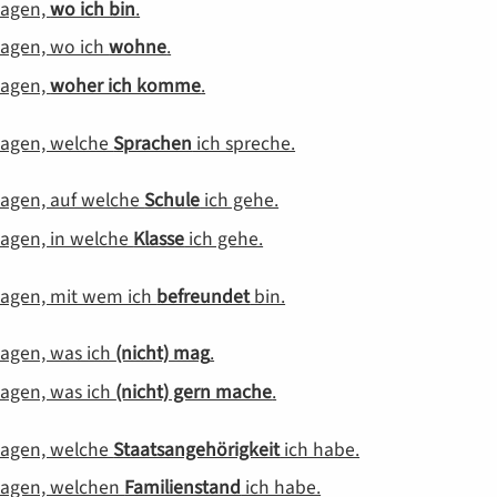
sagen,
wo ich bin
.
sagen, wo ich
wohne
.
sagen,
woher ich komme
.
sagen, welche
Sprachen
ich spreche.
sagen, auf welche
Schule
ich gehe.
sagen, in welche
Klasse
ich gehe.
sagen, mit wem ich
befreundet
bin.
sagen, was ich
(nicht) mag
.
sagen, was ich
(nicht) gern mache
.
sagen, welche
Staatsangehörigkeit
ich habe.
sagen, welchen
Familienstand
ich habe.