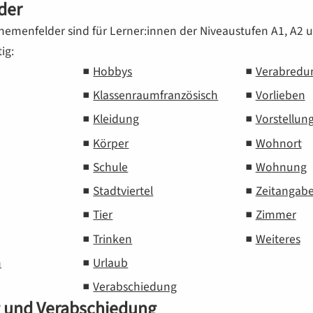
der
hemenfelder sind für Lerner:innen der Niveaustufen
A1
,
A2
u
ig:
Hobbys
Verabredu
Klassenraum­französisch
Vorlieben
Kleidung
Vorstellun
Körper
Wohnort
Schule
Wohnung
Stadtviertel
Zeitangab
Tier
Zimmer
Trinken
Weiteres
n
Urlaub
Verabschiedung
 und Verabschiedung