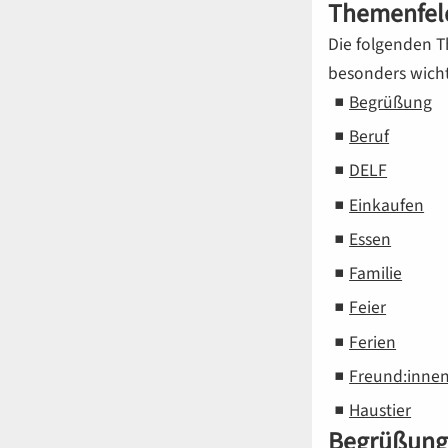
Themenfel
Die folgenden T
besonders wicht
Begrüßung
Beruf
DELF
Einkaufen
Essen
Familie
Feier
Ferien
Freund:inne
Haustier
Begrüßung