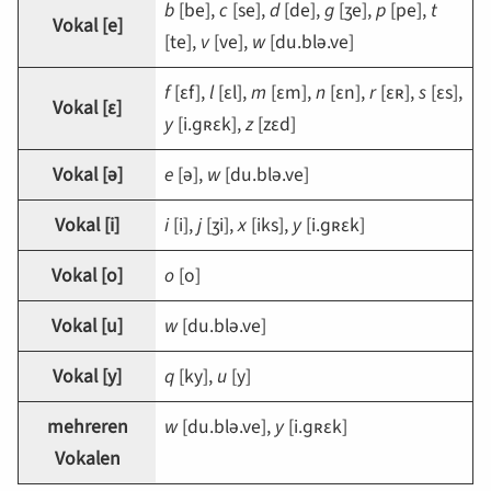
b
[
be
],
c
[
se
],
d
[
de
],
g
[
ʒe
],
p
[
pe
],
t
Vokal [
e
]
[
te
],
v
[
ve
],
w
[
du.blə.ve
]
f
[
ɛf
],
l
[
ɛl
],
m
[
ɛm
],
n
[
ɛn
],
r
[
ɛʀ
],
s
[
ɛs
],
Vokal [
ɛ
]
y
[
i.ɡʀɛk
],
z
[
zɛd
]
Vokal [
ə
]
e
[
ə
],
w
[
du.blə.ve
]
Vokal [
i
]
i
[
i
],
j
[
ʒi
],
x
[
iks
],
y
[
i.ɡʀɛk
]
Vokal [
o
]
o
[
o
]
Vokal [
u
]
w
[
du.blə.ve
]
Vokal [
y
]
q
[
ky
],
u
[
y
]
mehreren
w
[
du.blə.ve
],
y
[
i.ɡʀɛk
]
Vokalen