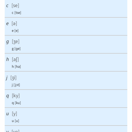
c
[
se
]
c
[
tse
]
e
[
ə
]
e
[
e
]
g
[
ʒe
]
g
[
ɡe
]
h
[
aʃ
]
h
[
ha
]
j
[
ʒi
]
j
[
jɔt
]
q
[
ky
]
q
[
ku
]
u
[
y
]
u
[
u
]
v
[
ve
]