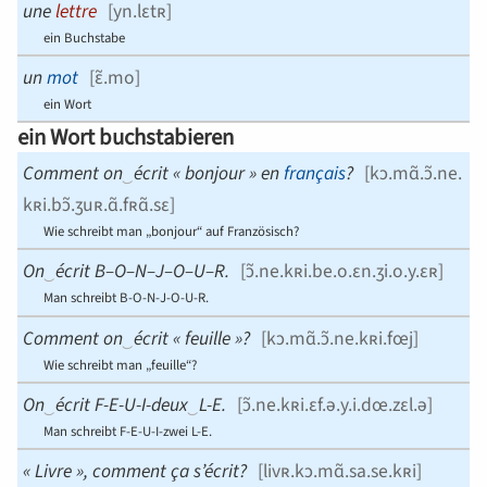
une
lettre
[
yn.lɛtʀ
]
ein Buchstabe
un
mot
[
ɛ̃.mo
]
ein Wort
ein Wort buchstabieren
Comment on
‿
écrit « bonjour » en
français
?
[
kɔ.mɑ̃.ɔ̃.ne.
kʀi.​bɔ̃.ʒuʀ.​ɑ̃.fʀɑ̃.sɛ
]
Wie schreibt man „bonjour“ auf Französisch?
On
‿
écrit B–O–N–J–O–U–R.
[
ɔ̃.ne.kʀi.​be.o.ɛn.ʒi.o.y.ɛʀ
]
Man schreibt B-O-N-J-O-U-R.
Comment on
‿
écrit « feuille »?
[
kɔ.mɑ̃.ɔ̃.ne.kʀi.fœj
]
Wie schreibt man „feuille“?
On
‿
écrit F-E-U-I-deux
‿
L-E.
[
ɔ̃.ne.kʀi.​ɛf.ə.y.i.dœ.zɛl.ə
]
Man schreibt F-E-U-I-zwei L-E.
« Livre », comment ça s’écrit?
[
livʀ.kɔ.mɑ̃.sa.se.kʀi
]