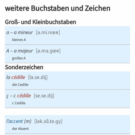
weitere Buchstaben und Zeichen
Groß- und Kleinbuchstaben
a
–
a mineur
[
a.mi.nœʀ
]
kleines A
A
–
a majeur
[
a.ma.ʒœʀ
]
großes A
Sonderzeichen
la
cédille
[
la.se.dij
]
die Cedille
ç
–
c
cédille
[
se.se.dij
]
c Cedille
l’
accent
(
m
)
[
lak.sɑ̃.te.ɡy
]
der Akzent