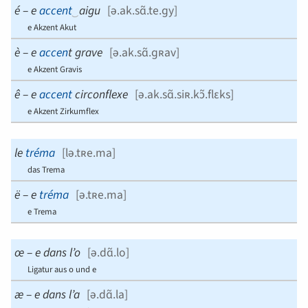
é
–
e
accent
‿
aigu
[
ə.ak.sɑ̃.te.ɡy
]
e Akzent Akut
è
–
e
accen
t grave
[
ə.ak.sɑ̃.ɡʀav
]
e Akzent Gravis
ê
–
e
accent
circonflexe
[
ə.ak.sɑ̃.siʀ.kɔ̃.flɛks
]
e Akzent Zirkumflex
le
tréma
[
lə.tʀe.ma
]
das Trema
ë
–
e
tréma
[
ə.tʀe.ma
]
e Trema
œ
–
e dans l’o
[
ə.dɑ̃.lo
]
Ligatur aus o und e
æ
–
e dans l’a
[
ə.dɑ̃.la
]