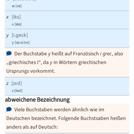
w
[
ve
]
x
[
iks
]
x
[
ɪks
]
y
[
i.ɡʀɛk
]
y
[
⁠ʏp.si.lɔn
]
Der Buchstabe
y
heißt auf Französisch
i grec
, also
„griechisches I“, da
y
in Wörtern griechischen
Ursprungs vorkommt.
z
[
zɛd
]
z
[
tsɛt
]
abweichene Bezeichnung
Viele Buchstaben werden ähnlich wie im
Deutschen bezeichnet. Folgende Buchstsaben heißen
anders als auf Deutsch: