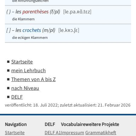
die Anführungszeichen
( )
–
les
parenthèses
(
f/pl
)
[
le.pa.ʀɑ̃.tɛz
]
die Klammern
[ ]
–
les
crochets
(
m/pl
)
[
le.kʀɔ.ʃɛ
]
die eckigen Klammern
Startseite
mein Lehrbuch
Themen von A bis Z
nach Niveau
DELF
veröffentlicht: 18. Juli 2022; zuletzt aktualisiert: 21. Februar 2026
Navigation
DELF
Vocabulaire
weitere Projekte
Startseite
DELF A1
Impressum
Grammatikheft