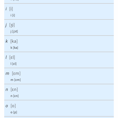
i
[
i
]
i
[
i
]
j
[
ʒi
]
j
[
jɔt
]
k
[
ka
]
k
[
ka
]
l
[
ɛl
]
l
[
ɛl
]
m
[
ɛm
]
m
[
ɛm
]
n
[
ɛn
]
n
[
ɛn
]
o
[
o
]
o
[
p
]