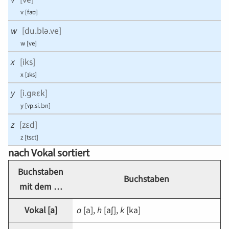
v
[
faʊ⁠
]
w
[
du.blə.ve
]
w
[
ve
]
x
[
iks
]
x
[
ɪks
]
y
[
i.ɡʀɛk
]
y
[
⁠ʏp.si.lɔn
]
z
[
zɛd
]
z
[
tsɛt
]
nach Vokal sortiert
Buchstaben
Buchstaben
mit dem …
Vokal [
a
]
a
[
a
],
h
[
aʃ
],
k
[
ka
]