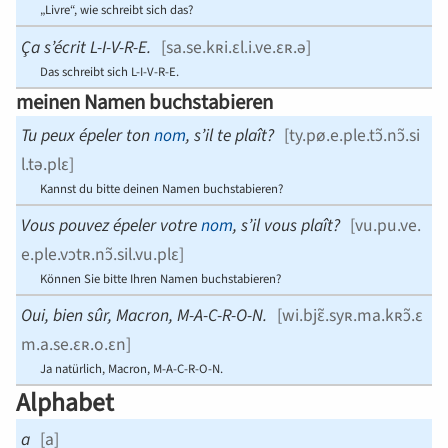
„Livre“, wie schreibt sich das?
Ça s’écrit L-I-V-R-E.
[
sa.se.kʀi.ɛl.i.ve.ɛʀ.ə
]
Das schreibt sich L-I-V-R-E.
meinen Namen buchstabieren
Tu peux épeler ton
nom
, s’il te plaît?
[
ty.pø.e.ple.tɔ̃.nɔ̃.​si
l.tə.plɛ
]
Kannst du bitte deinen Namen buchstabieren?
Vous pouvez épeler votre
nom
, s’il vous plaît?
[
vu.pu.ve.
e.ple.​vɔtʀ.nɔ̃.​sil.vu.plɛ
]
Können Sie bitte Ihren Namen buchstabieren?
Oui, bien sûr, Macron, M-A-C-R-O-N.
[
wi.bjɛ̃.syʀ.ma.kʀɔ̃.​ɛ
m.a.se.ɛʀ.o.ɛn
]
Ja natürlich, Macron, M-A-C-R-O-N.
Alphabet
a
[
a
]