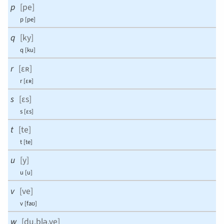
p
[
pe
]
p
[
pe
]
q
[
ky
]
q
[
ku
]
r
[
ɛʀ
]
r
[
ɛʀ
]
s
[
ɛs
]
s
[
ɛs
]
t
[
te
]
t
[
te
]
u
[
y
]
u
[
u
]
v
[
ve
]
v
[
faʊ⁠
]
w
[
du.blə.ve
]