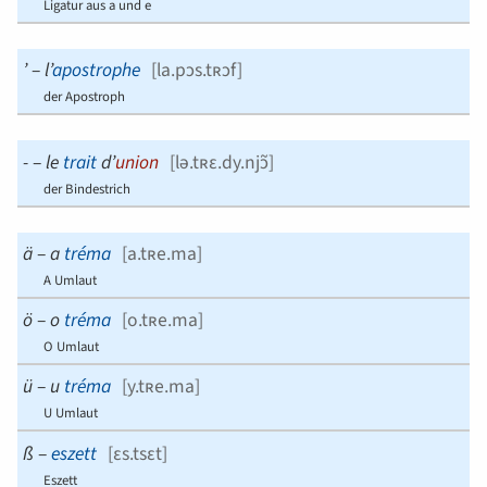
Ligatur aus a und e
’
–
l’
apostrophe
[
la.pɔs.tʀɔf
]
der Apostroph
-
–
le
trait
d’
union
[
lə.tʀɛ.dy.njɔ̃
]
der Bindestrich
ä
–
a
tréma
[
a.tʀe.ma
]
A Umlaut
ö
–
o
tréma
[
o.tʀe.ma
]
O Umlaut
ü
–
u
tréma
[
y.tʀe.ma
]
U Umlaut
ß
–
eszett
[
ɛs.tsɛt
]
Eszett