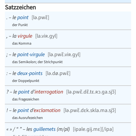
Satzzeichen
.
–
le
point
[
lə.pwɛ̃
]
der Punkt
,
–
la
virgule
[
la.viʀ.ɡyl
]
das Komma
;
–
le
point-virgule
[
lə.pwɛ̃.viʀ.ɡyl
]
das Semikolon; der Strichpunkt
:
–
le
deux-points
[
lə.dø.pwɛ̃
]
der Doppelpunkt
?
–
le
point
d’
interrogation
[
lə.pwɛ̃.dɛ̃.tɛ.ʀɔ.ɡa.sjɔ̃
]
das Fragezeichen
!
–
le
point
d’
exclamation
[
lə.pwɛ̃.dɛk.skla.ma.sjɔ̃
]
das Ausrufezeichen
« » / “ ”
–
les
guillemets
(
m/pl
)
[ipale.ɡij.mɛ][/ipa]