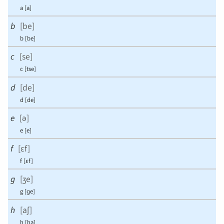
a
[
a
]
b
[
be
]
b
[
be
]
c
[
se
]
c
[
tse
]
d
[
de
]
d
[
de
]
e
[
ə
]
e
[
e
]
f
[
ɛf
]
f
[
ɛf
]
g
[
ʒe
]
g
[
ɡe
]
h
[
aʃ
]
h
[
ha
]