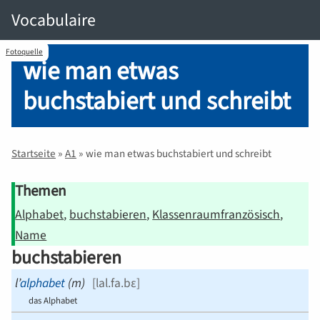
Vocabulaire
Fotoquelle
wie man etwas
buchstabiert und schreibt
Startseite
»
A1
»
wie man etwas buchstabiert und schreibt
Themen
Alphabet
buchstabieren
Klassenraum­französisch
Name
buchstabieren
l’
alphabet
(
m
)
[
lal.fa.bɛ
]
das Alphabet