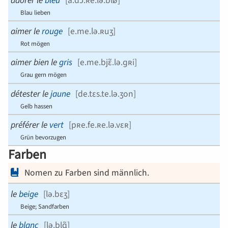
Blau lieben
aimer le
rouge
[
e.me.lə.ʀuʒ
]
Rot mögen
aimer bien le
gris
[
e.me.bjɛ̃.lə.ɡʀi
]
Grau gern mögen
détester le
jaune
[
de.tɛs.te.lə.ʒon
]
Gelb hassen
préférer le
vert
[
pʀe.fe.ʀe.lə.vɛʀ
]
Grün bevorzugen
Farben
Nomen zu Farben sind männlich.
le
beige
[
lə.bɛʒ
]
Beige; Sandfarben
le
blanc
[
lə.blɑ̃
]