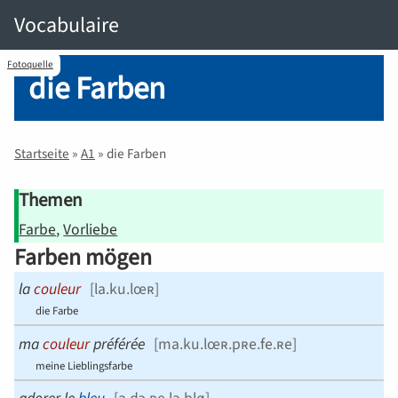
Vocabulaire
Fotoquelle
die Farben
Startseite
»
A1
»
die Farben
Themen
Farbe
Vorliebe
Farben mögen
la
couleur
[
la.ku.lœʀ
]
die Farbe
ma
couleur
préférée
[
ma.ku.lœʀ.pʀe.fe.ʀe
]
meine Lieblingsfarbe
adorer le
bleu
[
a.dɔ.ʀe.lə.blø
]