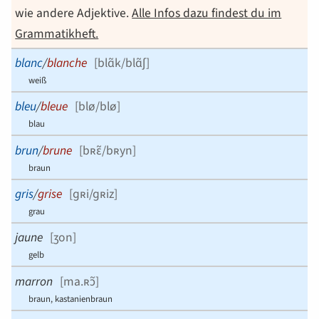
wie andere Adjektive.
Alle Infos dazu findest du im
Grammatikheft.
blanc
/
blanche
[
blɑ̃k/blɑ̃ʃ
]
weiß
bleu
/
bleue
[
blø/blø
]
blau
brun
/
brune
[
bʀɛ̃/bʀyn
]
braun
gris
/
grise
[
ɡʀi/ɡʀiz
]
grau
jaune
[
ʒon
]
gelb
marron
[
ma.ʀɔ̃
]
braun, kastanienbraun