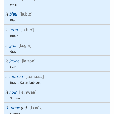
Weiß
le
bleu
[
lə.blø
]
Blau
le
brun
[
lə.bʀɛ̃
]
Braun
le
gris
[
lə.ɡʀi
]
Grau
le
jaune
[
lə.ʒon
]
Gelb
le
marron
[
lə.ma.ʀɔ̃
]
Braun; Kastanienbraun
le
noir
[
lə.nwaʀ
]
Schwarz
l’
orange
(
m
)
[
lɔ.ʀɑ̃ʒ
]
Orange