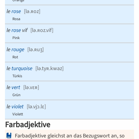
le
rose
[
lə.ʀoz
]
Rosa
le
rose
vif
[
lə.ʀoz.vif
]
Pink
le
rouge
[
lə.ʀuʒ
]
Rot
le
turquoise
[
lə.tyʀ.kwaz
]
Türkis
le
vert
[
lə.vɛʀ
]
Grün
le
violet
[
lə.vjɔ.lɛ
]
Violett
Farbadjektive
Farbadjektive gleichst an das Bezugswort an, so