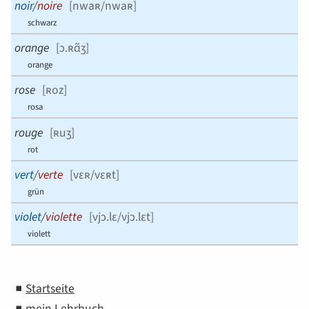
noir
/
noire
[
nwaʀ/nwaʀ
]
schwarz
orange
[
ɔ.ʀɑ̃ʒ
]
orange
rose
[
ʀoz
]
rosa
rouge
[
ʀuʒ
]
rot
vert
/
verte
[
vɛʀ/vɛʀt
]
grün
violet
/
violette
[
vjɔ.lɛ/vjɔ.lɛt
]
violett
Startseite
mein Lehrbuch