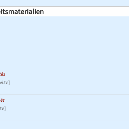
itsmaterialien
tés
vi.te
]
tés
.te
]