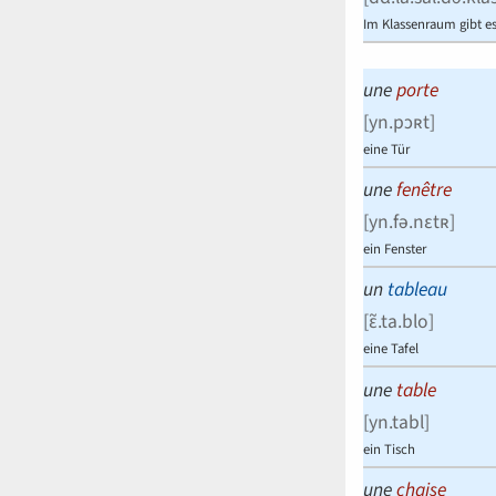
Im Klassenraum gibt e
une
porte
[
yn.pɔʀt
]
eine Tür
une
fenêtre
[
yn.fə.nɛtʀ
]
ein Fenster
un
tableau
[
ɛ̃.ta.blo
]
eine Tafel
une
table
[
yn.tabl
]
ein Tisch
une
chaise