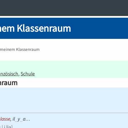
nem Klassenraum
 meinem Klassenraum
anzösisch
Schule
enraum
classe
, il
‿
y
‿
a…
| i.lja
]