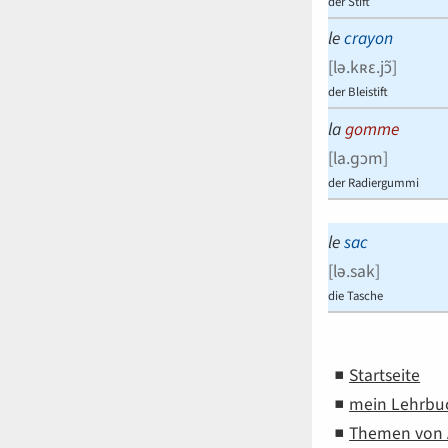
der Stift
le
crayon
[
lə.kʀɛ.jɔ̃
]
der Bleistift
la
gomme
[
la.ɡɔm
]
der Radiergummi
le
sac
[
lə.sak
]
die Tasche
Startseite
mein Lehrbu
Themen von A