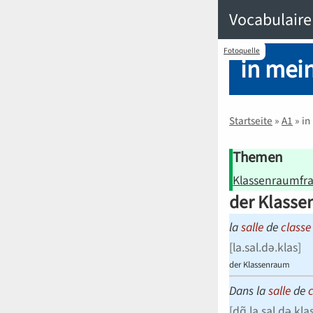
Vocabulaire
Fotoquelle
in mei
Startseite
»
A1
»
in
Themen
Klassenraum­fr
der Klass
la
salle
de
classe
[
la.sal.də.klas
]
der Klassenraum
Dans la
salle
de
[
dɑ̃.la.sal.də.klas 