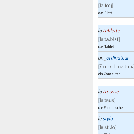
[
la.fœj
]
das Blatt
la
tablette
[
la.ta.blɛt
]
das Tablet
un
‿
ordinateur
[
ɛ̃.nɔʀ.di.na.tœʀ
ein Computer
la
trousse
[
la.tʀus
]
die Federtasche
le
stylo
[
lə.sti.lo
]