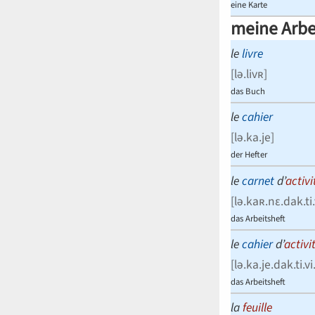
eine Karte
meine Arbe
le
livre
[
lə.livʀ
]
das Buch
le
cahier
[
lə.ka.je
]
der Hefter
le
carnet
d’
activi
[
lə.kaʀ.nɛ.dak.ti.
das Arbeitsheft
le
cahier
d’
activi
[
lə.ka.je.dak.ti.vi
das Arbeitsheft
la
feuille