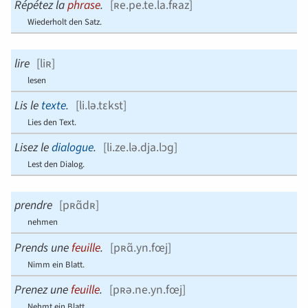
Répétez la
phrase
.
[
ʀe.pe.te.la.fʀaz
]
Wiederholt den Satz.
lire
[
liʀ
]
lesen
Lis le
texte
.
[
li.lə.tɛkst
]
Lies den Text.
Lisez le
dialogue
.
[
li.ze.lə.dja.lɔɡ
]
Lest den Dialog.
prendre
[
pʀɑ̃dʀ
]
nehmen
Prends une
feuille
.
[
pʀɑ̃.yn.fœj
]
Nimm ein Blatt.
Prenez une
feuille
.
[
pʀə.ne.yn.fœj
]
Nehmt ein Blatt.