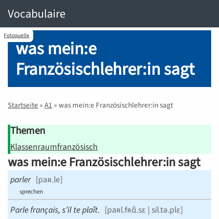
Vocabulaire
Fotoquelle
was mein:e
Französischlehrer:in sagt
Startseite
»
A1
»
was mein:e Französischlehrer:in sagt
Themen
Klassenraum­französisch
was mein:e Französischlehrer:in sagt
parler
[
paʀ.le
]
sprechen
Parle français, s’il te plaît.
[
paʀl.fʀɑ̃.sɛ | sil.tə.plɛ
]