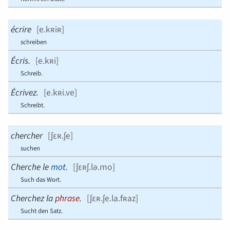
écrire
[
e.kʀiʀ
]
schreiben
Écris.
[
e.kʀi
]
Schreib.
Écrivez.
[
e.kʀi.ve
]
Schreibt.
chercher
[
ʃɛʀ.ʃe
]
suchen
Cherche le
mot
.
[
ʃɛʀʃ.lə.mo
]
Such das Wort.
Cherchez la
phrase
.
[
ʃɛʀ.ʃe.la.fʀaz
]
Sucht den Satz.