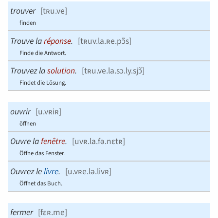
trouver
[
tʀu.ve
]
finden
Trouve la
réponse
.
[
tʀuv.la.ʀe.pɔ̃s
]
Finde die Antwort.
Trouvez la
solution
.
[
tʀu.ve.la.sɔ.ly.sjɔ̃
]
Findet die Lösung.
ouvrir
[
u.vʀiʀ
]
öffnen
Ouvre la
fenêtre
.
[
uvʀ.la.fə.nɛtʀ
]
Öffne das Fenster.
Ouvrez le
livre
.
[
u.vʀe.lə.livʀ
]
Öffnet das Buch.
fermer
[
fɛʀ.me
]