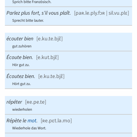
Sprich bitte Französisch.
Parlez plus fort, s’il vous plaît.
[
paʀ.le.ply.fɔʀ | sil.vu.plɛ
]
Sprecht bitte lauter.
écouter bien
[
e.ku.te.bjɛ̃
]
gut zuhören
Écoute bien.
[
e.kut.bjɛ̃
]
Hör gut zu.
Écoutez bien.
[
e.ku.te.bjɛ̃
]
Hört gut zu.
répéter
[
ʀe.pe.te
]
wiederholen
Répète le
mot
.
[
ʀe.pɛt.lə.mo
]
Wiederhole das Wort.