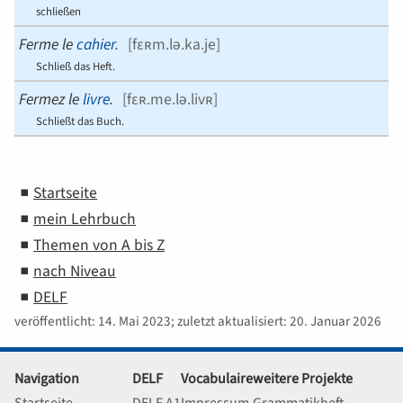
schließen
Ferme le
cahier
.
[
fɛʀm.lə.ka.je
]
Schließ das Heft.
Fermez le
livre
.
[
fɛʀ.me.lə.livʀ
]
Schließt das Buch.
Startseite
mein Lehrbuch
Themen von A bis Z
nach Niveau
DELF
veröffentlicht: 14. Mai 2023; zuletzt aktualisiert: 20. Januar 2026
Navigation
DELF
Vocabulaire
weitere Projekte
Startseite
DELF A1
Impressum
Grammatikheft