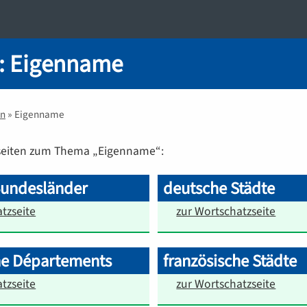
: Eigenname
n
» Eigenname
zseiten zum Thema „Eigenname“:
Bundesländer
deutsche Städte
tzseite
zur Wortschatzseite
he Départements
französische Städte
tzseite
zur Wortschatzseite