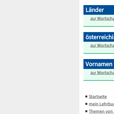
Länder
zur Wortscha
österreich
zur Wortscha
Vornamen
zur Wortscha
Startseite
mein Lehrbu
Themen von A