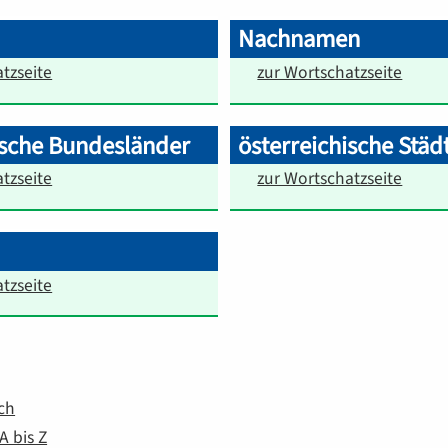
Nachnamen
tzseite
zur Wortschatzseite
ische Bundesländer
österreichische Städ
tzseite
zur Wortschatzseite
tzseite
ch
 bis Z