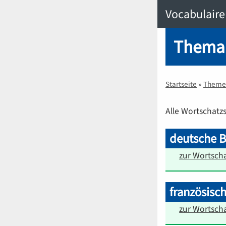
Vocabulaire
Thema
Startseite
»
Theme
Alle Wortschat
deutsche 
zur Wortscha
französisc
zur Wortscha