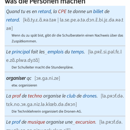
was die Personen machen
Quand tu es en
retard
, la
CPE
te donne un
billet
de
retard
.
[
kɑ̃.ty.ɛ.ɑ̃.ʀə.taʀ | la.se.pe.ə.tə.dɔn.ɛ̃.bi.jɛ.də.ʀə.t
aʀ
]
Wenn du zu spät bist, gibt dir die Schulberaterin einen Nachweis über das
Zuspätkommen.
Le
principal
fait les
‿
emplois
du
temps
.
[
lə.pʀɛ̃.si.pal.fɛ.l
e.zɑ̃.plwa.dy.tɑ̃
]
Der Schulleiter macht die Stundenpläne.
organiser
qc
[
ɔʀ.ɡa.ni.ze
]
etw. organisieren
La
prof
de
techno
organise le
club
de
drones
.
[
la.pʀɔf.də.
tɛk.no.ɔʀ.ɡa.niz.lə.klœb.də.dʀɔn
]
Die Techniklehrerin organisiert die Dronen-AG.
Le
prof
de
musique
organise une
‿
excursion
.
[
lə.pʀɔf.də.