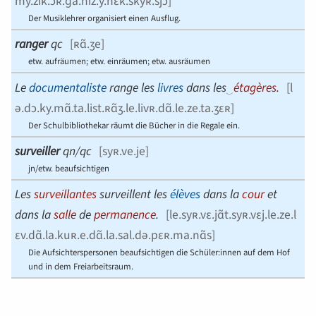
my.zik.ɔʀ.ɡa.niz.y.nɛk.skyʀ.sjɔ̃
]
Der Musiklehrer organisiert einen Ausflug.
ranger
qc
[
ʀɑ̃.ʒe
]
etw. aufräumen; etw. einräumen; etw. ausräumen
Le
documentaliste
range les
livres
dans les
‿
étagères
.
[
l
ə.dɔ.ky.mɑ̃.ta.list.ʀɑ̃ʒ.le.livʀ.dɑ̃.le.ze.ta.ʒɛʀ
]
Der Schulbibliothekar räumt die Bücher in die Regale ein.
surveiller
qn/qc
[
syʀ.ve.je
]
jn/etw. beaufsichtigen
Les
surveillantes
surveillent les
élèves
dans la
cour
et
dans la
salle
de
permanence
.
[
le.syʀ.vɛ.jɑ̃t.syʀ.vɛj.le.ze.l
ɛv.dɑ̃.la.kuʀ.e.dɑ̃.la.sal.də.pɛʀ.ma.nɑ̃s
]
Die Aufsichterspersonen beaufsichtigen die Schüler:innen auf dem Hof
und in dem Freiarbeitsraum.