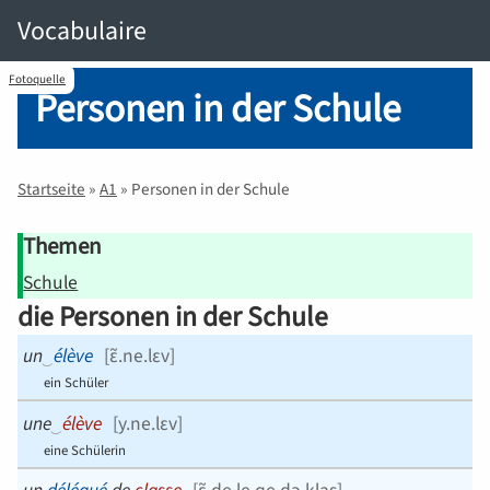
Vocabulaire
Fotoquelle
Personen in der Schule
Startseite
»
A1
»
Personen in der Schule
Themen
Schule
die Personen in der Schule
un
‿
élève
[
ɛ̃.ne.lɛv
]
ein Schüler
une
‿
élève
[
y.ne.lɛv
]
eine Schülerin
un
délégué
de
classe
[
ɛ̃.de.le.ɡe.də.klas
]