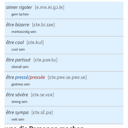
aimer rigoler
[
e.me.ʀi.ɡɔ.le
]
gern lachen
être bizarre
[
ɛtʀ.bi.zaʀ
]
merkwürdig sein
être cool
[
ɛtʀ.kul
]
cool sein
être partout
[
ɛtʀ.paʀ.tu
]
überall sein
être
pressé
/
pressée
[
ɛtʀ.pʀe.se.pʀe.se
]
gestress sein
être sévère
[
ɛtʀ.se.vɛʀ
]
streng sein
être sympa
[
ɛtʀ.sɛ̃.pa
]
nett sein