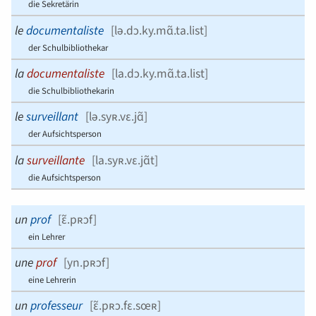
die Sekretärin
le
documentaliste
[
lə.dɔ.ky.mɑ̃.ta.list
]
der Schulbibliothekar
la
documentaliste
[
la.dɔ.ky.mɑ̃.ta.list
]
die Schulbibliothekarin
le
surveillant
[
lə.syʀ.vɛ.jɑ̃
]
der Aufsichtsperson
la
surveillante
[
la.syʀ.vɛ.jɑ̃t
]
die Aufsichtsperson
un
prof
[
ɛ̃.pʀɔf
]
ein Lehrer
une
prof
[
yn.pʀɔf
]
eine Lehrerin
un
professeur
[
ɛ̃.pʀɔ.fɛ.sœʀ
]