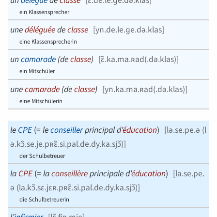
ein Klassensprecher
une
déléguée
de
classe
[
yn.de.le.ɡe.də.klas
]
eine Klassensprecherin
un
camarade
(de
classe
)
[
ɛ̃.ka.ma.ʀad(.də.klas)
]
ein Mitschüler
une
camarade
(de
classe
)
[
yn.ka.ma.ʀad(.də.klas)
]
eine Mitschülerin
le
CPE
(=
le
conseiller
principal d’
éducation
)
[
lə.se.pe.ə (l
ə.kɔ̃.se.je.pʀɛ̃.si.pal.de.dy.ka.sjɔ̃)
]
der Schulbetreuer
la
CPE
(=
la
conseillère
principale d’
éducation
)
[
la.se.pe.
ə (la.kɔ̃.sɛ.jɛʀ.pʀɛ̃.si.pal.de.dy.ka.sjɔ̃)
]
die Schulbetreuerin