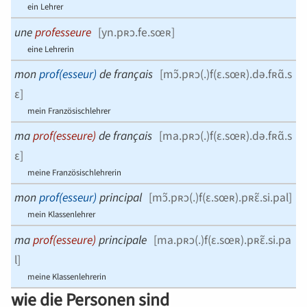
ein Lehrer
une
professeure
[
yn.pʀɔ.fe.sœʀ
]
eine Lehrerin
mon
prof(esseur)
de français
[
mɔ̃.pʀɔ(.)f(ɛ.sœʀ).də.fʀɑ̃.s
ɛ
]
mein Französischlehrer
ma
prof(esseure)
de français
[
ma.pʀɔ(.)f(ɛ.sœʀ).də.fʀɑ̃.s
ɛ
]
meine Französischlehrerin
mon
prof(esseur)
principal
[
mɔ̃.pʀɔ(.)f(ɛ.sœʀ).pʀɛ̃.si.pal
]
mein Klassenlehrer
ma
prof(esseure)
principale
[
ma.pʀɔ(.)f(ɛ.sœʀ).pʀɛ̃.si.pa
l
]
meine Klassenlehrerin
wie die Personen sind