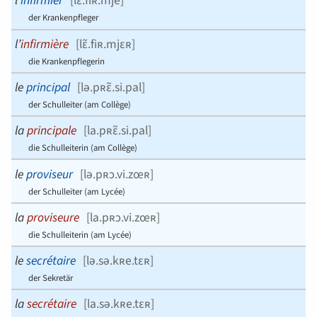
l’
infirmier
[
lɛ̃.fiʀ.mje
]
der Krankenpfleger
l’
infirmière
[
lɛ̃.fiʀ.mjɛʀ
]
die Krankenpflegerin
le
principal
[
lə.pʀɛ̃.si.pal
]
der Schulleiter (am Collège)
la
principale
[
la.pʀɛ̃.si.pal
]
die Schulleiterin (am Collège)
le
proviseur
[
lə.pʀɔ.vi.zœʀ
]
der Schulleiter (am Lycée)
la
proviseure
[
la.pʀɔ.vi.zœʀ
]
die Schulleiterin (am Lycée)
le
secrétaire
[
lə.sə.kʀe.tɛʀ
]
der Sekretär
la
secrétaire
[
la.sə.kʀe.tɛʀ
]