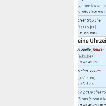
[
ʒə.pʀe.fɛʀ.ʀə.ɡa
Ich würde lieber einen
C’est trop cher.
[
sɛ.tʀo.ʃɛʀ
]
Das ist zu teuer.
eine Uhrze
À quelle
‿
heure
?
[
a.kɛ.lœʀ
]
Um wie viel Uhr?
À cinq
‿
heures
.
[
a.sɛ̃.kœʀ
]
Um fünf Uhr.
On passe chez toi
[
ɔ̃.pas.ʃe.twa.a.
Um wie viel Uhr komme