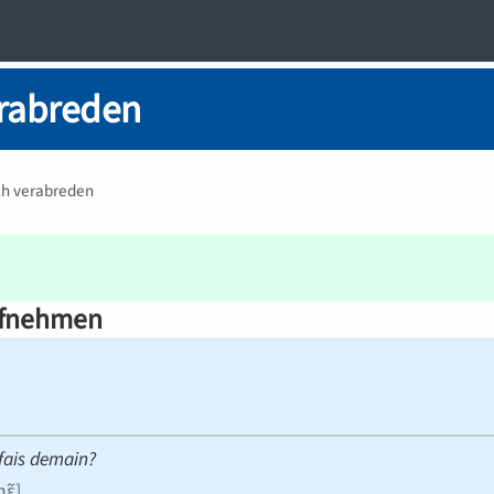
erabreden
ch verabreden
ufnehmen
 fais demain?
mɛ̃
]