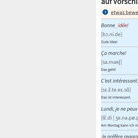
auf Vorsch
etwas bewe
Bonne
‿
idée
!
[
bɔ.ni.de
]
Gute Idee!
Ça marche!
[
sa.maʀʃ
]
Das geht!
C’est intéressant
[
sɛ.ɛ̃.te.ʀɛ.sɑ̃
]
Das ist interessant.
Lundi, je ne peux
[
lɛ̃.di | ʒə.nə.pø
Am Montag kann ich ni
Je préfère regar