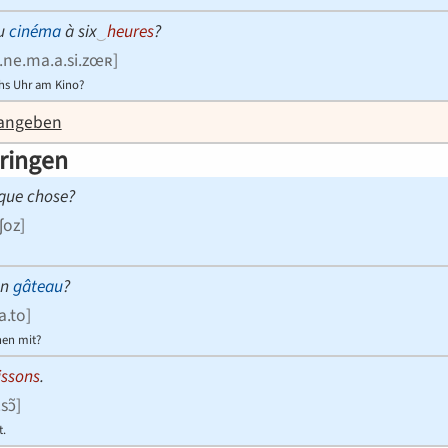
au
cinéma
à six
‿
heures
?
si.ne.ma.a.si.zœʀ
]
chs Uhr am Kino?
 angeben
ringen
que chose?
ʃoz
]
un
gâteau
?
a.to
]
hen mit?
issons
.
sɔ̃
]
t.