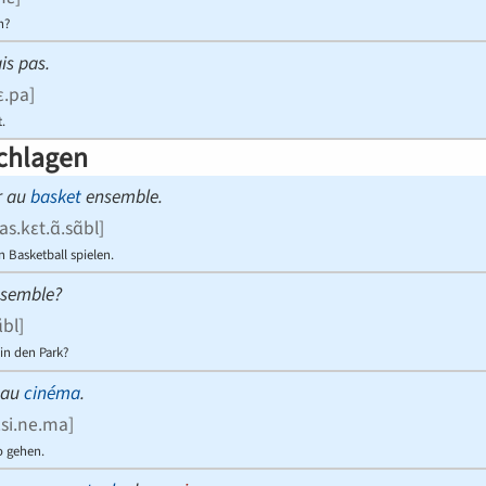
n?
is pas.
ɛ.pa
]
.
chlagen
r au
basket
ensemble.
s.kɛt.ɑ̃.sɑ̃bl
]
Basketball spielen.
semble?
̃bl
]
in den Park?
r au
cinéma
.
.si.ne.ma
]
o gehen.