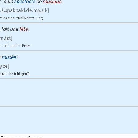
y
‿
a un
spectacle
de
musique
.
a.ɛ̃.spɛk.takl.də.my.zik
]
 es eine Musikvorstellung.
n fait une
fête
.
yn.fɛt
]
 machen eine Feier.
n
musée
?
my.ze
]
seum besichtigen?