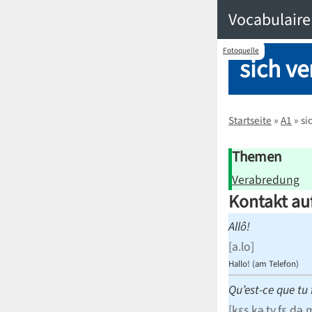
Vocabulaire
Fotoquelle
sich v
Startseite
»
A1
»
si
Themen
Verabredung
Kontakt a
Allô!
[
a.lo
]
Hallo! (am Telefon)
Qu’est-ce que tu
[
kɛs.kə.ty.fɛ.də.