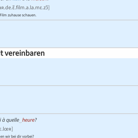
ʀ.de.ɛ̃.film.a.la.mɛ.zɔ̃
]
 Film zuhause schauen.
it vereinbaren
 à quelle
‿
heure
?
kɛ.lœʀ
]
n wir bei dir vorbei?