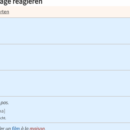
läge reagieren
rten
.
 pas.
.pa
]
cht.
der un
film
à la
maison
.