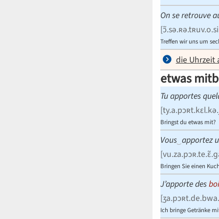
On se retrouve 
[
ɔ̃.sə.ʀə.tʀuv.o.
Treffen wir uns um se
die Uhrzeit
etwas mitb
Tu apportes quel
[
ty.a.pɔʀt.kɛl.kə.
Bringst du etwas mit?
Vous
‿
apportez 
[
vu.za.pɔʀ.te.ɛ̃.ɡ
Bringen Sie einen Kuc
J’apporte des
bo
[
ʒa.pɔʀt.de.bwa.
Ich bringe Getränke mi