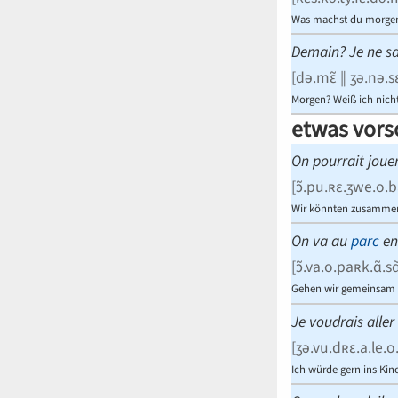
Was machst du morge
Demain? Je ne sa
[
də.mɛ̃ ‖ ʒə.nə.s
Morgen? Weiß ich nicht
etwas vors
On pourrait joue
[
ɔ̃.pu.ʀɛ.ʒwe.o.ba
Wir könnten zusammen 
On va au
parc
en
[
ɔ̃.va.o.paʀk.ɑ̃.sɑ
Gehen wir gemeinsam 
Je voudrais alle
[
ʒə.vu.dʀɛ.a.le.o
Ich würde gern ins Kin