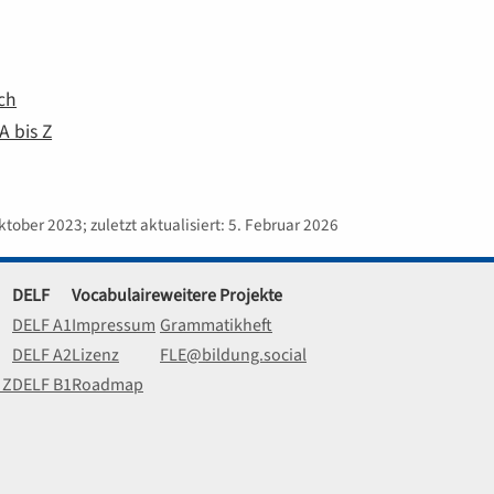
ch
 bis Z
Oktober 2023; zuletzt aktualisiert: 5. Februar 2026
DELF
Vocabulaire
weitere Projekte
DELF A1
Impressum
Grammatikheft
DELF A2
Lizenz
FLE@bildung.social
 Z
DELF B1
Roadmap