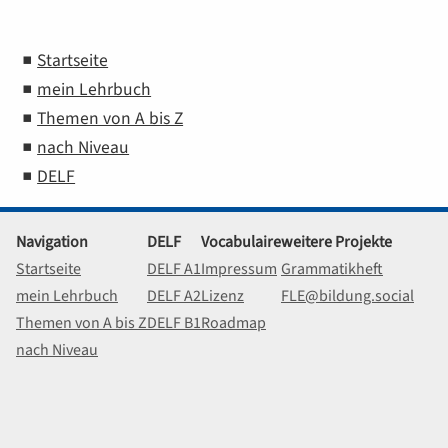
Startseite
mein Lehrbuch
Themen von A bis Z
nach Niveau
DELF
Navigation
DELF
Vocabulaire
weitere Projekte
Startseite
DELF A1
Impressum
Grammatikheft
mein Lehrbuch
DELF A2
Lizenz
FLE@bildung.social
Themen von A bis Z
DELF B1
Roadmap
nach Niveau