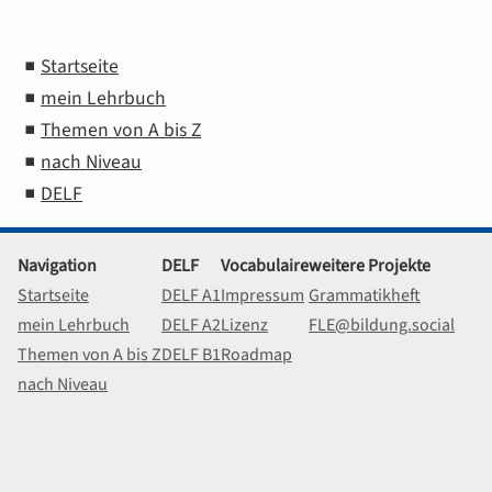
Startseite
mein Lehrbuch
Themen von A bis Z
nach Niveau
DELF
Navigation
DELF
Vocabulaire
weitere Projekte
Startseite
DELF A1
Impressum
Grammatikheft
mein Lehrbuch
DELF A2
Lizenz
FLE@bildung.social
Themen von A bis Z
DELF B1
Roadmap
nach Niveau