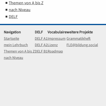
Themen von A bis Z
nach Niveau
DELF
Navigation
DELF
Vocabulaire
weitere Projekte
Startseite
DELF A1
Impressum
Grammatikheft
mein Lehrbuch
DELF A2
Lizenz
FLE@bildung.social
Themen von A bis Z
DELF B1
Roadmap
nach Niveau