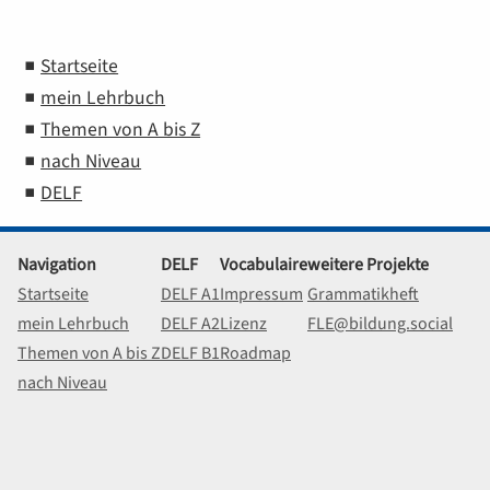
Startseite
mein Lehrbuch
Themen von A bis Z
nach Niveau
DELF
Navigation
DELF
Vocabulaire
weitere Projekte
Startseite
DELF A1
Impressum
Grammatikheft
mein Lehrbuch
DELF A2
Lizenz
FLE@bildung.social
Themen von A bis Z
DELF B1
Roadmap
nach Niveau