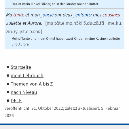
Das ist mein Onkel Olivier, er ist der Bruder meiner Mutter.
Ma
tante
et mon
‿
oncle
ont deux
‿
enfants
: mes
cousines
Juliette et Aurore.
[
ma.tɑ̃t.e.mɔ.nɔ̃kl.ɔ̃.dø.zɑ̃.fɑ̃ | me.ku.
zin.ʒy.ljɛt.e.ɔ.ʀɔʀ
]
Meine Tante und mein Onkel haben zwei Kinder: meine Kusinen Juliette
und Aurore.
Startseite
mein Lehrbuch
Themen von A bis Z
nach Niveau
DELF
veröffentlicht: 31. Oktober 2022; zuletzt aktualisiert: 5. Februar
2026