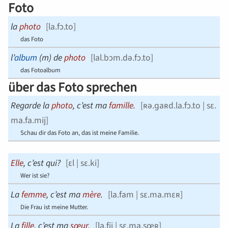
Foto
la
photo
[
la.fɔ.to
]
das Foto
l’
album
(
m
) de
photo
[
lal.bɔm.də.fɔ.to
]
das Fotoalbum
über das Foto sprechen
Regarde la
photo
, c’est ma
famille
.
[
ʀə.ɡaʀd.la.fɔ.to | sɛ.
ma.fa.mij
]
Schau dir das Foto an, das ist meine Familie.
Elle
, c’est qui?
[
ɛl | sɛ.ki
]
Wer ist sie?
La
femme
, c’est ma
mère
.
[
la.fam | sɛ.ma.mɛʀ
]
Die Frau ist meine Mutter.
La
fille
, c’est ma
sœur
.
[
la.fij | sɛ.ma.sœʀ
]