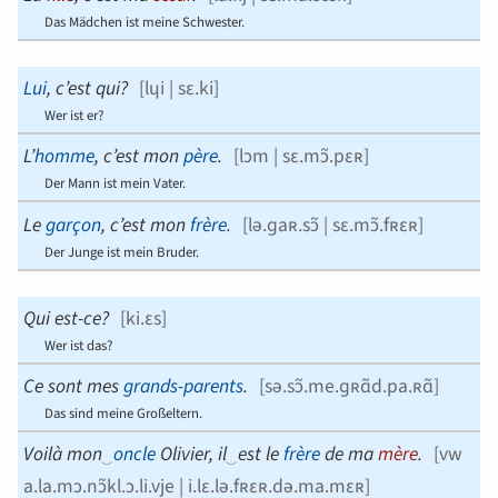
Das Mädchen ist meine Schwester.
Lui
, c’est qui?
[
lɥi | sɛ.ki
]
Wer ist er?
L’
homme
, c’est mon
père
.
[
lɔm | sɛ.mɔ̃.pɛʀ
]
Der Mann ist mein Vater.
Le
garçon
, c’est mon
frère
.
[
lə.ɡaʀ.sɔ̃ | sɛ.mɔ̃.fʀɛʀ
]
Der Junge ist mein Bruder.
Qui est-ce?
[
ki.ɛs
]
Wer ist das?
Ce sont mes
grands-parents
.
[
sə.sɔ̃.me.ɡʀɑ̃d.pa.ʀɑ̃
]
Das sind meine Großeltern.
Voilà mon
‿
oncle
Olivier, il
‿
est le
frère
de ma
mère
.
[
vw
a.la.mɔ.nɔ̃kl.ɔ.li.vje | i.lɛ.lə.fʀɛʀ.də.ma.mɛʀ
]